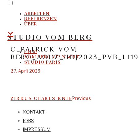
PRIMARY
Skip
MENU
to
ARBEITEN
REFERENZEN
content
ÜBER
STUDIO VOM BERG
C_PATRICK VOM
FILM
BERG_AGHZ_HDJ2023_PVB_L119
VOM BERG VIP NACHT
STUDIO PARIS
Posted
27. April 2023
on
POST
Previous
ZIRKUS CHARLS KNIE
NAVIGATION
KONTAKT
JOBS
IMPRESSUM