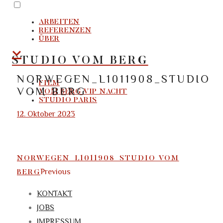
PRIMARY
Skip
MENU
to
ARBEITEN
REFERENZEN
content
ÜBER
STUDIO VOM BERG
NORWEGEN_L1011908_STUDIO
FILM
VOM BERG
VOM BERG VIP NACHT
STUDIO PARIS
Posted
12. Oktober 2023
on
POST
NORWEGEN_L1011908_STUDIO VOM
NAVIGATION
Previous
BERG
KONTAKT
JOBS
IMPRESSUM